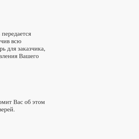
 передается
учив всю
ь для заказчика,
овления Вашего
омит Вас об этом
верей.