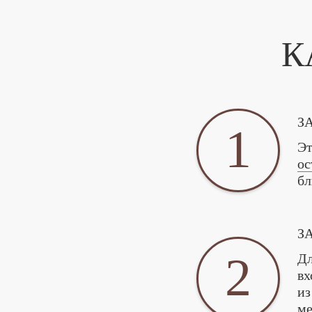
К
З
1
Эт
ос
бл
З
2
Дл
вх
из
ме