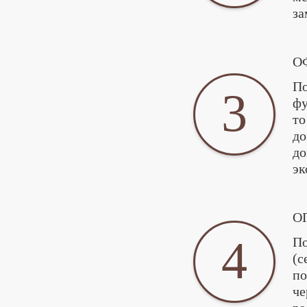
за
О
По
3
фу
то
до
до
эк
О
4
По
(с
по
че