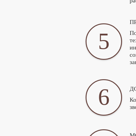
ра
П
5
По
те
ин
со
за
6
Д
Ко
зв
М