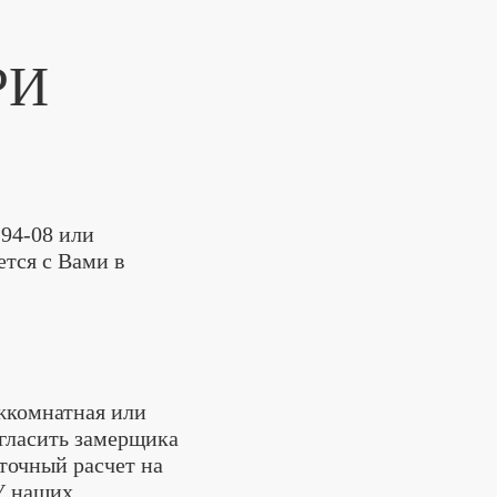
РИ
-94-08
или
тся с Вами в
ежкомнатная или
игласить замерщика
точный расчет на
 У наших