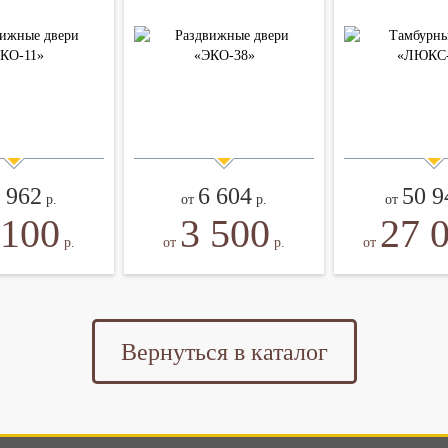
 962
6 604
50 9
р.
от
р.
от
 100
3 500
27 
р.
от
р.
от
Вернуться в каталог