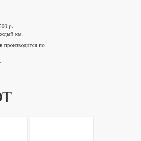
00 р.
аждый км.
в производится по
,
.
ЮТ