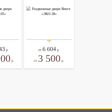
43
6 604
р.
от
р.
000
3 500
р.
от
р.