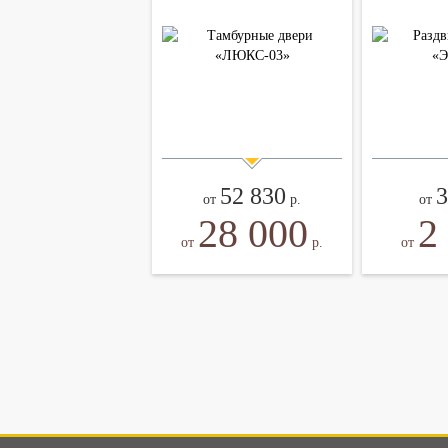
52 830
3
от
р.
от
28 000
2
от
р.
от