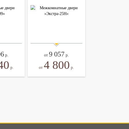
06
9 057
р.
от
р.
40
4 800
р.
от
р.