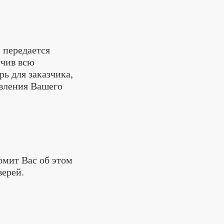
 передается
учив всю
ь для заказчика,
овления Вашего
омит Вас об этом
верей.