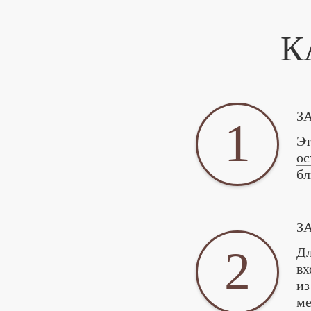
К
З
1
Эт
ос
бл
З
2
Дл
вх
из
ме