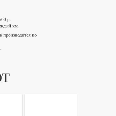
00 р.
аждый км.
в производится по
,
.
ЮТ