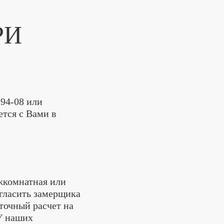
РИ
-94-08
или
тся с Вами в
ежкомнатная или
игласить замерщика
точный расчет на
 У наших