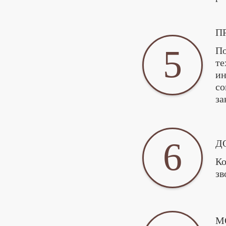
П
5
По
те
ин
со
за
6
Д
Ко
зв
М