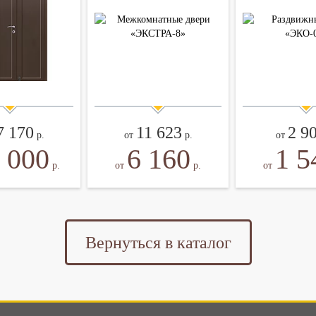
7 170
11 623
2 9
р.
от
р.
от
 000
6 160
1 5
р.
от
р.
от
Вернуться в каталог