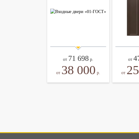
71 698
4
от
р.
от
38 000
25
от
р.
от