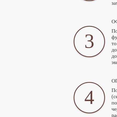
за
О
По
3
фу
то
до
до
эк
О
4
По
(с
по
че
ра