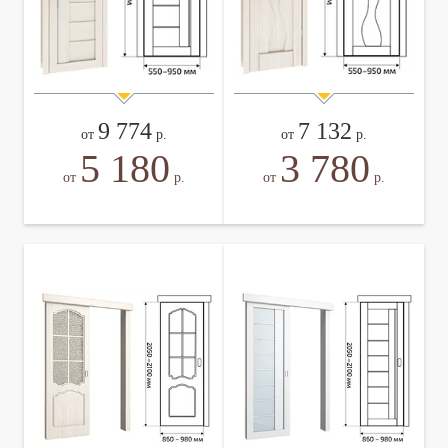
9 774
7 132
от
р.
от
р.
5 180
3 780
от
р.
от
р.